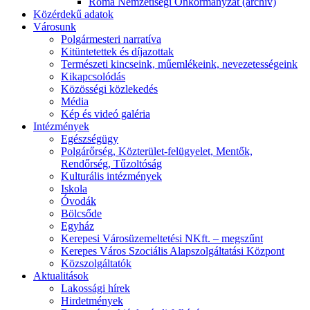
Roma Nemzetiségi Önkormányzat (archív)
Közérdekű adatok
Városunk
Polgármesteri narratíva
Kitüntetettek és díjazottak
Természeti kincseink, műemlékeink, nevezetességeink
Kikapcsolódás
Közösségi közlekedés
Média
Kép és videó galéria
Intézmények
Egészségügy
Polgárőrség, Közterület-felügyelet, Mentők,
Rendőrség, Tűzoltóság
Kulturális intézmények
Iskola
Óvodák
Bölcsőde
Egyház
Kerepesi Városüzemeltetési NKft. – megszűnt
Kerepes Város Szociális Alapszolgáltatási Központ
Közszolgáltatók
Aktualitások
Lakossági hírek
Hirdetmények