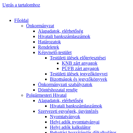
Ugrás a tartalomhoz
Főoldal
Önkormányzat
Alapadatok, elérhetőség
Hivatali bankszámlaszámok
Határozatok
Rendeletek
Képviselő-testület
Testületi ülések előterjesztései
KNB zárt anyagok
PÜFB zárt anyagok
Testületi ülések jegyzőkönyvei
Bizottságok és jegyzőkönyvek
Önkormányzati szabályzatok
Döntéshozatal rendje
Polgármesteri Hivatal
Alapadatok, elérhetőség
Hivatali bankszámlaszámok
Szervezeti egységek, ügyintézés
Nyomtatványok
Helyi adók nyomtatványai
Helyi adók kalkulátor
Behajtási hozzájárulás díjkalkulátor