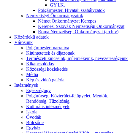
GY.I.K.
Polgármesteri Hivatali szabályzatok
Nemzetiségi Önkormányzatok
Német Önkormányzat Kerepes
Kerepesi Szlovák Nemzetiségi Önkormányzat
Roma Nemzetiségi Önkormányzat (archív)
Közérdekű adatok
Városunk
Polgármesteri narratíva
Kitüntetettek és díjazottak
Természeti kincseink, műemlékeink, nevezetességeink
Kikapcsolódás
Közösségi közlekedés
Média
Kép és videó galéria
Intézmények
Egészségügy
Polgárőrség, Közterület-felügyelet, Mentők,
Rendőrség, Tűzoltóság
Kulturális intézmények
Iskola
Óvodák
Bölcsőde
Egyház