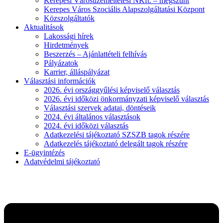
Kerepesi Városüzemeltetési NKft. – megszűnt
Kerepes Város Szociális Alapszolgáltatási Központ
Közszolgáltatók
Aktualitások
Lakossági hírek
Hirdetmények
Beszerzés – Ajánlattételi felhívás
Pályázatok
Karrier, álláspályázat
Választási információk
2026. évi országgyűlési képviselő választás
2026. évi időközi önkormányzati képviselő választás
Választási szervek adatai, döntéseik
2024. évi általános választások
2024. évi időközi választás
Adatkezelési tájékoztató SZSZB tagok részére
Adatkezelés tájékoztató delegált tagok részére
E-ügyintézés
Adatvédelmi tájékoztató