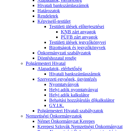
Alapadatok, elérhetőség
Hivatali bankszámlaszámok
Határozatok
Rendeletek
Képviselő-testület
Testületi ülések előterjesztései
KNB zárt anyagok
PÜFB zárt anyagok
Testületi ülések jegyzőkönyvei
Bizottságok és jegyzőkönyvek
Önkormányzati szabályzatok
Döntéshozatal rendje
Polgármesteri Hivatal
Alapadatok, elérhetőség
Hivatali bankszámlaszámok
Szervezeti egységek, ügyintézés
Nyomtatványok
Helyi adók nyomtatványai
Helyi adók kalkulátor
Behajtási hozzájárulás díjkalkulátor
GY.I.K.
Polgármesteri Hivatali szabályzatok
Nemzetiségi Önkormányzatok
Német Önkormányzat Kerepes
Kerepesi Szlovák Nemzetiségi Önkormányzat