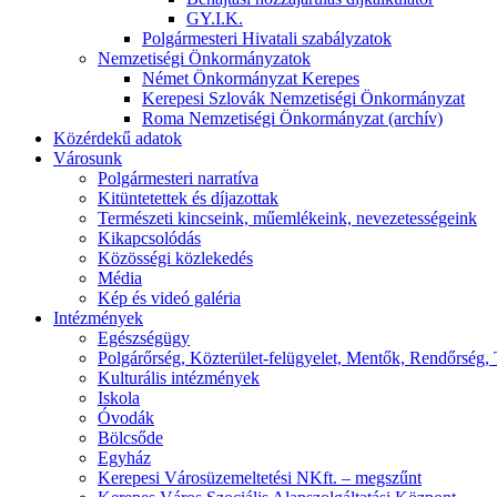
GY.I.K.
Polgármesteri Hivatali szabályzatok
Nemzetiségi Önkormányzatok
Német Önkormányzat Kerepes
Kerepesi Szlovák Nemzetiségi Önkormányzat
Roma Nemzetiségi Önkormányzat (archív)
Közérdekű adatok
Városunk
Polgármesteri narratíva
Kitüntetettek és díjazottak
Természeti kincseink, műemlékeink, nevezetességeink
Kikapcsolódás
Közösségi közlekedés
Média
Kép és videó galéria
Intézmények
Egészségügy
Polgárőrség, Közterület-felügyelet, Mentők, Rendőrség,
Kulturális intézmények
Iskola
Óvodák
Bölcsőde
Egyház
Kerepesi Városüzemeltetési NKft. – megszűnt