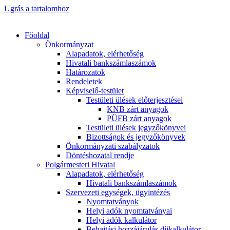
Ugrás a tartalomhoz
Főoldal
Önkormányzat
Alapadatok, elérhetőség
Hivatali bankszámlaszámok
Határozatok
Rendeletek
Képviselő-testület
Testületi ülések előterjesztései
KNB zárt anyagok
PÜFB zárt anyagok
Testületi ülések jegyzőkönyvei
Bizottságok és jegyzőkönyvek
Önkormányzati szabályzatok
Döntéshozatal rendje
Polgármesteri Hivatal
Alapadatok, elérhetőség
Hivatali bankszámlaszámok
Szervezeti egységek, ügyintézés
Nyomtatványok
Helyi adók nyomtatványai
Helyi adók kalkulátor
Behajtási hozzájárulás díjkalkulátor