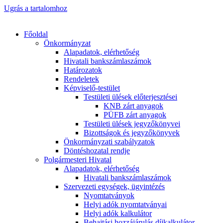
Ugrás a tartalomhoz
Főoldal
Önkormányzat
Alapadatok, elérhetőség
Hivatali bankszámlaszámok
Határozatok
Rendeletek
Képviselő-testület
Testületi ülések előterjesztései
KNB zárt anyagok
PÜFB zárt anyagok
Testületi ülések jegyzőkönyvei
Bizottságok és jegyzőkönyvek
Önkormányzati szabályzatok
Döntéshozatal rendje
Polgármesteri Hivatal
Alapadatok, elérhetőség
Hivatali bankszámlaszámok
Szervezeti egységek, ügyintézés
Nyomtatványok
Helyi adók nyomtatványai
Helyi adók kalkulátor
Behajtási hozzájárulás díjkalkulátor