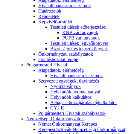
Alapadatok, elérhetőség
Hivatali bankszámlaszámok
Határozatok
Rendeletek
Képviselő-testület
Testületi ülések előterjesztései
KNB zárt anyagok
PÜFB zárt anyagok
Testületi ülések jegyzőkönyvei
Bizottságok és jegyzőkönyvek
Önkormányzati szabályzatok
Döntéshozatal rendje
Polgármesteri Hivatal
Alapadatok, elérhetőség
Hivatali bankszámlaszámok
Szervezeti egységek, ügyintézés
Nyomtatványok
Helyi adók nyomtatványai
Helyi adók kalkulátor
Behajtási hozzájárulás díjkalkulátor
GY.I.K.
Polgármesteri Hivatali szabályzatok
Nemzetiségi Önkormányzatok
Német Önkormányzat Kerepes
Kerepesi Szlovák Nemzetiségi Önkormányzat