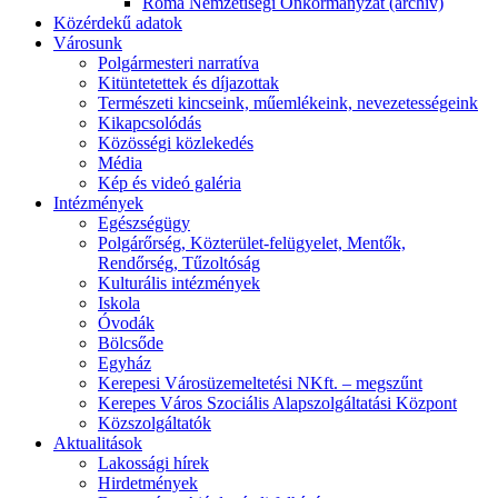
Roma Nemzetiségi Önkormányzat (archív)
Közérdekű adatok
Városunk
Polgármesteri narratíva
Kitüntetettek és díjazottak
Természeti kincseink, műemlékeink, nevezetességeink
Kikapcsolódás
Közösségi közlekedés
Média
Kép és videó galéria
Intézmények
Egészségügy
Polgárőrség, Közterület-felügyelet, Mentők,
Rendőrség, Tűzoltóság
Kulturális intézmények
Iskola
Óvodák
Bölcsőde
Egyház
Kerepesi Városüzemeltetési NKft. – megszűnt
Kerepes Város Szociális Alapszolgáltatási Központ
Közszolgáltatók
Aktualitások
Lakossági hírek
Hirdetmények