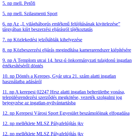
5. np mell. Petőfi
5. np mell. Szilasmenti Sport
6. np Az „I. világháborús emlékmű felújításának kivitelezése”
tárgyában kiírt beszerzési eljárásról tájékoztatás
7. np Közlekedési jelzőtáblák kihelyezése
8. np Közbeszerzési eljárás megindítása kamerarendszer kiépítésére
9. np A Templom utcai 14. hrsz-ú önkormányzati tulajdonú ingatlan
értékesítéséről döntés
10. np Döntés a Kerepes, Gyár utca 21. szám alatti ingatlan
használatba adásáról
11. np A kerepesi 02247 Hrsz alatti ingatlan belterületbe vonása,
településrendezési szerződés megkötése, vezeték szolgalmi jog
bejegyzése az ingatlan-nyilvántartásba
12. np Kerepesi Városi Sport Egyesület beszámolóinak elfogadása
12. np melléklete MLSZ Pályafelújítás jkv
12. np melléklete MLSZ Pályafelújítás jkv