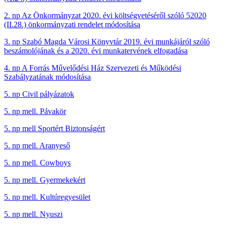
2. np Az Önkormányzat 2020. évi költségvetéséről szóló 52020
(II.28.) önkormányzati rendelet módosítása
3. np Szabó Magda Városi Könyvtár 2019. évi munkájáról szóló
beszámolójának és a 2020. évi munkatervének elfogadása
4. np A Forrás Művelődési Ház Szervezeti és Működési
Szabályzatának módosítása
5. np Civil pályázatok
5. np mell. Pávakör
5. np mell Sportért Biztonságért
5. np mell. Aranyeső
5. np mell. Cowboys
5. np mell. Gyermekekért
5. np mell. Kultúregyesület
5. np mell. Nyuszi