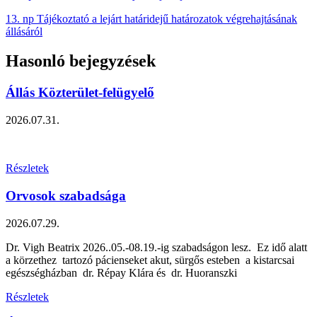
13. np Tájékoztató a lejárt határidejű határozatok végrehajtásának
állásáról
Hasonló bejegyzések
Állás Közterület-felügyelő
2026.07.31.
Részletek
Orvosok szabadsága
2026.07.29.
Dr. Vigh Beatrix 2026..05.-08.19.-ig szabadságon lesz. Ez idő alatt
a körzethez tartozó pácienseket akut, sürgős esteben a kistarcsai
egészségházban dr. Répay Klára és dr. Huoranszki
Részletek