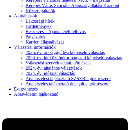
Kerepesi Városüzemeltetési NKft. – megszűnt
Kerepes Város Szociális Alapszolgáltatási Központ
Közszolgáltatók
Aktualitások
Lakossági hírek
Hirdetmények
Beszerzés – Ajánlattételi felhívás
Pályázatok
Karrier, álláspályázat
Választási információk
2026. évi országgyűlési képviselő választás
2026. évi időközi önkormányzati képviselő választás
Választási szervek adatai, döntéseik
2024. évi általános választások
2024. évi időközi választás
Adatkezelési tájékoztató SZSZB tagok részére
Adatkezelés tájékoztató delegált tagok részére
E-ügyintézés
Adatvédelmi tájékoztató