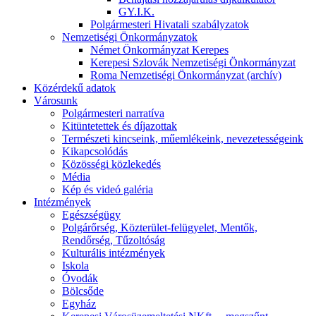
GY.I.K.
Polgármesteri Hivatali szabályzatok
Nemzetiségi Önkormányzatok
Német Önkormányzat Kerepes
Kerepesi Szlovák Nemzetiségi Önkormányzat
Roma Nemzetiségi Önkormányzat (archív)
Közérdekű adatok
Városunk
Polgármesteri narratíva
Kitüntetettek és díjazottak
Természeti kincseink, műemlékeink, nevezetességeink
Kikapcsolódás
Közösségi közlekedés
Média
Kép és videó galéria
Intézmények
Egészségügy
Polgárőrség, Közterület-felügyelet, Mentők,
Rendőrség, Tűzoltóság
Kulturális intézmények
Iskola
Óvodák
Bölcsőde
Egyház