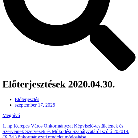
Előterjesztések 2020.04.30.
Előterjesztés
szeptember 17, 2025
Meghívó
1. np Kerepes Város Önkormányzat Képviselő-testületének és
Szerveinek Szervezeti és Működési Szabályzatáról szóló 202019.
(X.24.) önkormányzati rendelet módosítása