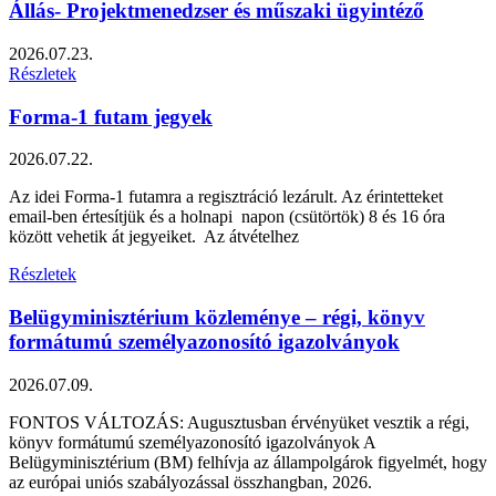
Állás- Projektmenedzser és műszaki ügyintéző
2026.07.23.
Részletek
Forma-1 futam jegyek
2026.07.22.
Az idei Forma-1 futamra a regisztráció lezárult. Az érintetteket
email-ben értesítjük és a holnapi napon (csütörtök) 8 és 16 óra
között vehetik át jegyeiket. Az átvételhez
Részletek
Belügyminisztérium közleménye – régi, könyv
formátumú személyazonosító igazolványok
2026.07.09.
FONTOS VÁLTOZÁS: Augusztusban érvényüket vesztik a régi,
könyv formátumú személyazonosító igazolványok A
Belügyminisztérium (BM) felhívja az állampolgárok figyelmét, hogy
az európai uniós szabályozással összhangban, 2026.