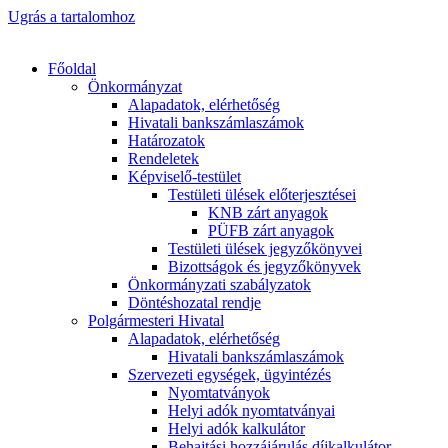
Ugrás a tartalomhoz
Főoldal
Önkormányzat
Alapadatok, elérhetőség
Hivatali bankszámlaszámok
Határozatok
Rendeletek
Képviselő-testület
Testületi ülések előterjesztései
KNB zárt anyagok
PÜFB zárt anyagok
Testületi ülések jegyzőkönyvei
Bizottságok és jegyzőkönyvek
Önkormányzati szabályzatok
Döntéshozatal rendje
Polgármesteri Hivatal
Alapadatok, elérhetőség
Hivatali bankszámlaszámok
Szervezeti egységek, ügyintézés
Nyomtatványok
Helyi adók nyomtatványai
Helyi adók kalkulátor
Behajtási hozzájárulás díjkalkulátor