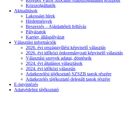
Kerepes Város Szociális Alapszolgáltatási Központ
Közszolgáltatók
Aktualitások
Lakossági hírek
Hirdetmények
Beszerzés – Ajánlattételi felhívás
Pályázatok
Karrier, álláspályázat
Választási információk
2026. évi országgyűlési képviselő választás
2026. évi időközi önkormányzati képviselő választás
Választási szervek adatai, döntéseik
2024. évi általános választások
2024. évi időközi választás
Adatkezelési tájékoztató SZSZB tagok részére
Adatkezelés tájékoztató delegált tagok részére
E-ügyintézés
Adatvédelmi tájékoztató