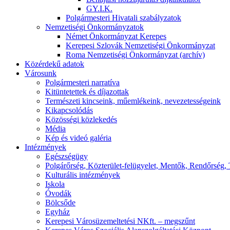
GY.I.K.
Polgármesteri Hivatali szabályzatok
Nemzetiségi Önkormányzatok
Német Önkormányzat Kerepes
Kerepesi Szlovák Nemzetiségi Önkormányzat
Roma Nemzetiségi Önkormányzat (archív)
Közérdekű adatok
Városunk
Polgármesteri narratíva
Kitüntetettek és díjazottak
Természeti kincseink, műemlékeink, nevezetességeink
Kikapcsolódás
Közösségi közlekedés
Média
Kép és videó galéria
Intézmények
Egészségügy
Polgárőrség, Közterület-felügyelet, Mentők, Rendőrség,
Kulturális intézmények
Iskola
Óvodák
Bölcsőde
Egyház
Kerepesi Városüzemeltetési NKft. – megszűnt