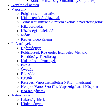
Roma Nemzetiségi Önkormányzat (archív)
Közérdekű adatok
Városunk
Polgármesteri narratíva
Kitüntetettek és díjazottak
Természeti kincseink, műemlékeink, nevezetességeink
Kikapcsolódás
Közösségi közlekedés
Média
Kép és videó galéria
Intézmények
Egészségügy
Polgárőrség, Közterület-felügyelet, Mentők,
Rendőrség, Tűzoltóság
Kulturális intézmények
Iskola
Óvodák
Bölcsőde
Egyház
Kerepesi Városüzemeltetési NKft. – megszűnt
Kerepes Város Szociális Alapszolgáltatási Központ
Közszolgáltatók
Aktualitások
Lakossági hírek
Hirdetmények