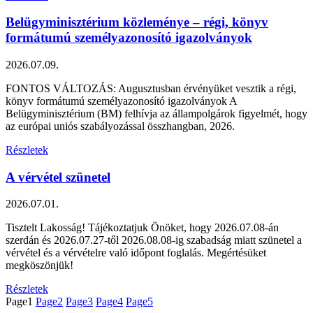
Belügyminisztérium közleménye – régi, könyv
formátumú személyazonosító igazolványok
2026.07.09.
FONTOS VÁLTOZÁS: Augusztusban érvényüket vesztik a régi,
könyv formátumú személyazonosító igazolványok A
Belügyminisztérium (BM) felhívja az állampolgárok figyelmét, hogy
az európai uniós szabályozással összhangban, 2026.
Részletek
A vérvétel szünetel
2026.07.01.
Tisztelt Lakosság! Tájékoztatjuk Önöket, hogy 2026.07.08-án
szerdán és 2026.07.27-től 2026.08.08-ig szabadság miatt szünetel a
vérvétel és a vérvételre való időpont foglalás. Megértésüket
megköszönjük!
Részletek
Page
1
Page
2
Page
3
Page
4
Page
5