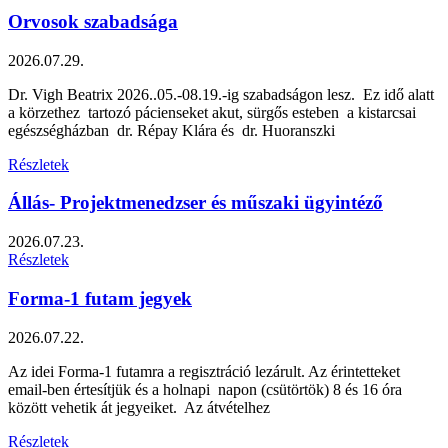
Orvosok szabadsága
2026.07.29.
Dr. Vigh Beatrix 2026..05.-08.19.-ig szabadságon lesz. Ez idő alatt
a körzethez tartozó pácienseket akut, sürgős esteben a kistarcsai
egészségházban dr. Répay Klára és dr. Huoranszki
Részletek
Állás- Projektmenedzser és műszaki ügyintéző
2026.07.23.
Részletek
Forma-1 futam jegyek
2026.07.22.
Az idei Forma-1 futamra a regisztráció lezárult. Az érintetteket
email-ben értesítjük és a holnapi napon (csütörtök) 8 és 16 óra
között vehetik át jegyeiket. Az átvételhez
Részletek