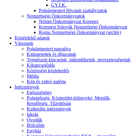
GY.I.K.
Polgármesteri Hivatali szabályzatok
Nemzetiségi Önkormányzatok
Német Önkormányzat Kerepes
Kerepesi Szlovák Nemzetiségi Önkormányzat
Roma Nemzetiségi Önkormányzat (archív)
Közérdekű adatok
Városunk
Polgármesteri narratíva
Kitüntetettek és díjazottak
Természeti kincseink, műemlékeink, nevezetességeink
Kikapcsolódás
Közösségi közlekedés
Média
Kép és videó galéria
Intézmények
Egészségügy
Polgárőrség, Közterület-felügyelet, Mentők,
Rendőrség, Tűzoltóság
Kulturális intézmények
Iskola
Óvodák
Bölcsőde
Egyház