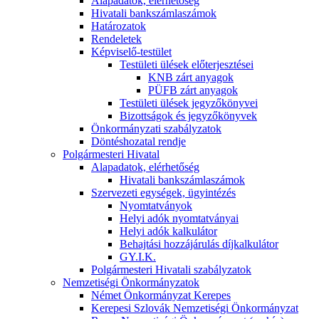
Alapadatok, elérhetőség
Hivatali bankszámlaszámok
Határozatok
Rendeletek
Képviselő-testület
Testületi ülések előterjesztései
KNB zárt anyagok
PÜFB zárt anyagok
Testületi ülések jegyzőkönyvei
Bizottságok és jegyzőkönyvek
Önkormányzati szabályzatok
Döntéshozatal rendje
Polgármesteri Hivatal
Alapadatok, elérhetőség
Hivatali bankszámlaszámok
Szervezeti egységek, ügyintézés
Nyomtatványok
Helyi adók nyomtatványai
Helyi adók kalkulátor
Behajtási hozzájárulás díjkalkulátor
GY.I.K.
Polgármesteri Hivatali szabályzatok
Nemzetiségi Önkormányzatok
Német Önkormányzat Kerepes
Kerepesi Szlovák Nemzetiségi Önkormányzat