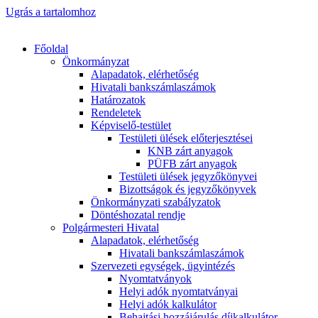
Ugrás a tartalomhoz
Főoldal
Önkormányzat
Alapadatok, elérhetőség
Hivatali bankszámlaszámok
Határozatok
Rendeletek
Képviselő-testület
Testületi ülések előterjesztései
KNB zárt anyagok
PÜFB zárt anyagok
Testületi ülések jegyzőkönyvei
Bizottságok és jegyzőkönyvek
Önkormányzati szabályzatok
Döntéshozatal rendje
Polgármesteri Hivatal
Alapadatok, elérhetőség
Hivatali bankszámlaszámok
Szervezeti egységek, ügyintézés
Nyomtatványok
Helyi adók nyomtatványai
Helyi adók kalkulátor
Behajtási hozzájárulás díjkalkulátor