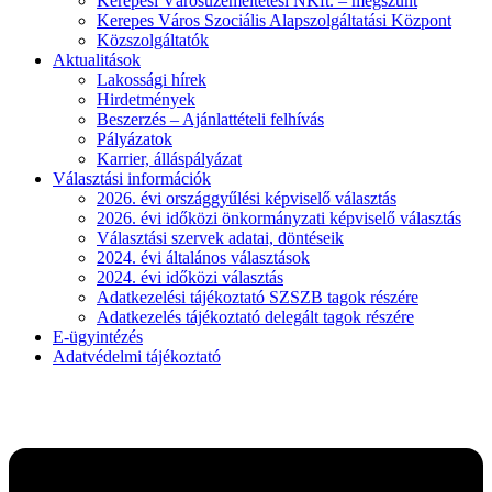
Kerepesi Városüzemeltetési NKft. – megszűnt
Kerepes Város Szociális Alapszolgáltatási Központ
Közszolgáltatók
Aktualitások
Lakossági hírek
Hirdetmények
Beszerzés – Ajánlattételi felhívás
Pályázatok
Karrier, álláspályázat
Választási információk
2026. évi országgyűlési képviselő választás
2026. évi időközi önkormányzati képviselő választás
Választási szervek adatai, döntéseik
2024. évi általános választások
2024. évi időközi választás
Adatkezelési tájékoztató SZSZB tagok részére
Adatkezelés tájékoztató delegált tagok részére
E-ügyintézés
Adatvédelmi tájékoztató