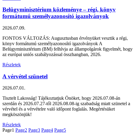
Belügyminisztérium közleménye – régi, könyv
formátumú személyazonosító igazolványok
2026.07.09.
FONTOS VÁLTOZÁS: Augusztusban érvényüket vesztik a régi,
könyv formátumú személyazonosító igazolványok A
Belügyminisztérium (BM) felhívja az állampolgárok figyelmét, hogy
az európai uniós szabályozással összhangban, 2026.
Részletek
A vérvétel szünetel
2026.07.01.
Tisztelt Lakosság! Tájékoztatjuk Önöket, hogy 2026.07.08-án
szerdán és 2026.07.27-től 2026.08.08-ig szabadság miatt szünetel a
vérvétel és a vérvételre való időpont foglalás. Megértésüket
megköszönjük!
Részletek
Page
1
Page
2
Page
3
Page
4
Page
5