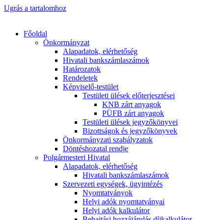
Ugrás a tartalomhoz
Főoldal
Önkormányzat
Alapadatok, elérhetőség
Hivatali bankszámlaszámok
Határozatok
Rendeletek
Képviselő-testület
Testületi ülések előterjesztései
KNB zárt anyagok
PÜFB zárt anyagok
Testületi ülések jegyzőkönyvei
Bizottságok és jegyzőkönyvek
Önkormányzati szabályzatok
Döntéshozatal rendje
Polgármesteri Hivatal
Alapadatok, elérhetőség
Hivatali bankszámlaszámok
Szervezeti egységek, ügyintézés
Nyomtatványok
Helyi adók nyomtatványai
Helyi adók kalkulátor
Behajtási hozzájárulás díjkalkulátor