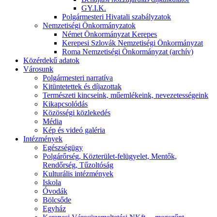
GY.I.K.
Polgármesteri Hivatali szabályzatok
Nemzetiségi Önkormányzatok
Német Önkormányzat Kerepes
Kerepesi Szlovák Nemzetiségi Önkormányzat
Roma Nemzetiségi Önkormányzat (archív)
Közérdekű adatok
Városunk
Polgármesteri narratíva
Kitüntetettek és díjazottak
Természeti kincseink, műemlékeink, nevezetességeink
Kikapcsolódás
Közösségi közlekedés
Média
Kép és videó galéria
Intézmények
Egészségügy
Polgárőrség, Közterület-felügyelet, Mentők,
Rendőrség, Tűzoltóság
Kulturális intézmények
Iskola
Óvodák
Bölcsőde
Egyház