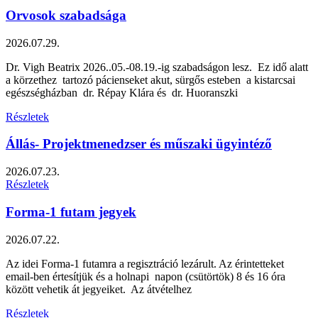
Orvosok szabadsága
2026.07.29.
Dr. Vigh Beatrix 2026..05.-08.19.-ig szabadságon lesz. Ez idő alatt
a körzethez tartozó pácienseket akut, sürgős esteben a kistarcsai
egészségházban dr. Répay Klára és dr. Huoranszki
Részletek
Állás- Projektmenedzser és műszaki ügyintéző
2026.07.23.
Részletek
Forma-1 futam jegyek
2026.07.22.
Az idei Forma-1 futamra a regisztráció lezárult. Az érintetteket
email-ben értesítjük és a holnapi napon (csütörtök) 8 és 16 óra
között vehetik át jegyeiket. Az átvételhez
Részletek