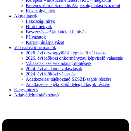
Kerepesi Városüzemeltetési NKft. – megszűnt
Kerepes Város Szociális Alapszolgáltatási Központ
Közszolgáltatók
Aktualitások
Lakossági hírek
Hirdetmények
Beszerzés – Ajánlattételi felhívás
Pályázatok
Karrier, álláspályázat
Választási információk
2026. évi országgyűlési képviselő választás
2026. évi időközi önkormányzati képviselő választás
Választási szervek adatai, döntéseik
2024. évi általános választások
2024. évi időközi választás
Adatkezelési tájékoztató SZSZB tagok részére
Adatkezelés tájékoztató delegált tagok részére
E-ügyintézés
Adatvédelmi tájékoztató