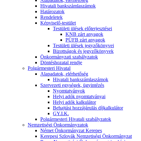
Alapadatok, elérhetőség
Hivatali bankszámlaszámok
Határozatok
Rendeletek
Képviselő-testület
Testületi ülések előterjesztései
KNB zárt anyagok
PÜFB zárt anyagok
Testületi ülések jegyzőkönyvei
Bizottságok és jegyzőkönyvek
Önkormányzati szabályzatok
Döntéshozatal rendje
Polgármesteri Hivatal
Alapadatok, elérhetőség
Hivatali bankszámlaszámok
Szervezeti egységek, ügyintézés
Nyomtatványok
Helyi adók nyomtatványai
Helyi adók kalkulátor
Behajtási hozzájárulás díjkalkulátor
GY.I.K.
Polgármesteri Hivatali szabályzatok
Nemzetiségi Önkormányzatok
Német Önkormányzat Kerepes
Kerepesi Szlovák Nemzetiségi Önkormányzat