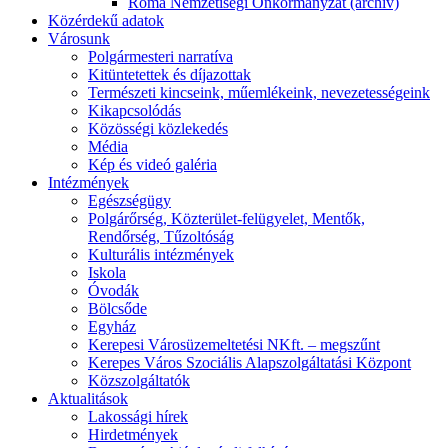
Roma Nemzetiségi Önkormányzat (archív)
Közérdekű adatok
Városunk
Polgármesteri narratíva
Kitüntetettek és díjazottak
Természeti kincseink, műemlékeink, nevezetességeink
Kikapcsolódás
Közösségi közlekedés
Média
Kép és videó galéria
Intézmények
Egészségügy
Polgárőrség, Közterület-felügyelet, Mentők,
Rendőrség, Tűzoltóság
Kulturális intézmények
Iskola
Óvodák
Bölcsőde
Egyház
Kerepesi Városüzemeltetési NKft. – megszűnt
Kerepes Város Szociális Alapszolgáltatási Központ
Közszolgáltatók
Aktualitások
Lakossági hírek
Hirdetmények