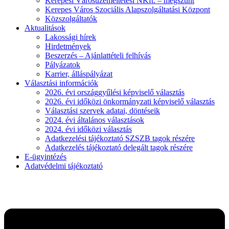
Kerepesi Városüzemeltetési NKft. – megszűnt
Kerepes Város Szociális Alapszolgáltatási Központ
Közszolgáltatók
Aktualitások
Lakossági hírek
Hirdetmények
Beszerzés – Ajánlattételi felhívás
Pályázatok
Karrier, álláspályázat
Választási információk
2026. évi országgyűlési képviselő választás
2026. évi időközi önkormányzati képviselő választás
Választási szervek adatai, döntéseik
2024. évi általános választások
2024. évi időközi választás
Adatkezelési tájékoztató SZSZB tagok részére
Adatkezelés tájékoztató delegált tagok részére
E-ügyintézés
Adatvédelmi tájékoztató