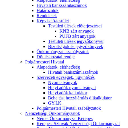
Alapadatok, elérhetőség
Hivatali bankszámlaszámok
Határozatok
Rendeletek
Képviselő-testület
Testületi ülések előterjesztései
KNB zárt anyagok
PÜFB zárt anyagok
Testületi ülések jegyzőkönyvei
Bizottságok és jegyzőkönyvek
Önkormányzati szabályzatok
Döntéshozatal rendje
Polgármesteri Hivatal
Alapadatok, elérhetőség
Hivatali bankszámlaszámok
Szervezeti egységek, ügyintézés
Nyomtatványok
Helyi adók nyomtatványai
Helyi adók kalkulátor
Behajtási hozzájárulás díjkalkulátor
GY.I.K.
Polgármesteri Hivatali szabályzatok
Nemzetiségi Önkormányzatok
Német Önkormányzat Kerepes
Kerepesi Szlovák Nemzetiségi Önkormányzat