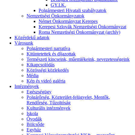
GY.I.K.
Polgármesteri Hivatali szabályzatok
Nemzetiségi Önkormányzatok
Német Önkormányzat Kerepes
Kerepesi Szlovák Nemzetiségi Önkormányzat
Roma Nemzetiségi Önkormányzat (archív)
Közérdekű adatok
Városunk
Polgármesteri narratíva
Kitüntetettek és díjazottak
Természeti kincseink, műemlékeink, nevezetességeink
Kikapcsolódás
Közösségi közlekedés
Média
Kép és videó galéria
Intézmények
Egészségügy
Polgárőrség, Közterület-felügyelet, Mentők,
Rendőrség, Tűzoltóság
Kulturális intézmények
Iskola
Óvodák
Bölcsőde
Egyház