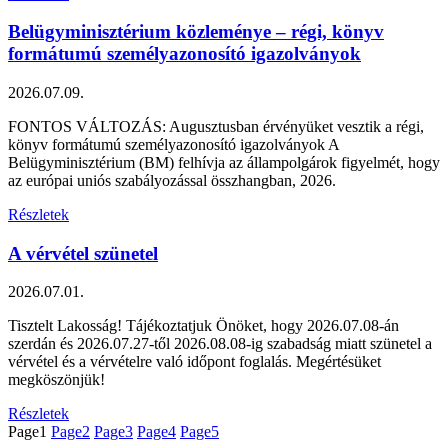
Belügyminisztérium közleménye – régi, könyv
formátumú személyazonosító igazolványok
2026.07.09.
FONTOS VÁLTOZÁS: Augusztusban érvényüket vesztik a régi,
könyv formátumú személyazonosító igazolványok A
Belügyminisztérium (BM) felhívja az állampolgárok figyelmét, hogy
az európai uniós szabályozással összhangban, 2026.
Részletek
A vérvétel szünetel
2026.07.01.
Tisztelt Lakosság! Tájékoztatjuk Önöket, hogy 2026.07.08-án
szerdán és 2026.07.27-től 2026.08.08-ig szabadság miatt szünetel a
vérvétel és a vérvételre való időpont foglalás. Megértésüket
megköszönjük!
Részletek
Page
1
Page
2
Page
3
Page
4
Page
5