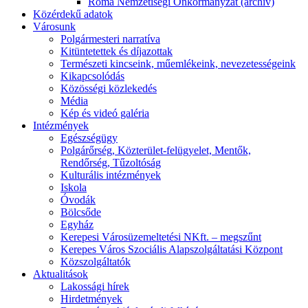
Roma Nemzetiségi Önkormányzat (archív)
Közérdekű adatok
Városunk
Polgármesteri narratíva
Kitüntetettek és díjazottak
Természeti kincseink, műemlékeink, nevezetességeink
Kikapcsolódás
Közösségi közlekedés
Média
Kép és videó galéria
Intézmények
Egészségügy
Polgárőrség, Közterület-felügyelet, Mentők,
Rendőrség, Tűzoltóság
Kulturális intézmények
Iskola
Óvodák
Bölcsőde
Egyház
Kerepesi Városüzemeltetési NKft. – megszűnt
Kerepes Város Szociális Alapszolgáltatási Központ
Közszolgáltatók
Aktualitások
Lakossági hírek
Hirdetmények