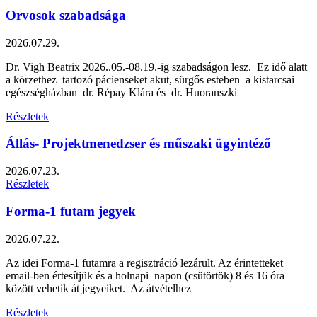
Orvosok szabadsága
2026.07.29.
Dr. Vigh Beatrix 2026..05.-08.19.-ig szabadságon lesz. Ez idő alatt
a körzethez tartozó pácienseket akut, sürgős esteben a kistarcsai
egészségházban dr. Répay Klára és dr. Huoranszki
Részletek
Állás- Projektmenedzser és műszaki ügyintéző
2026.07.23.
Részletek
Forma-1 futam jegyek
2026.07.22.
Az idei Forma-1 futamra a regisztráció lezárult. Az érintetteket
email-ben értesítjük és a holnapi napon (csütörtök) 8 és 16 óra
között vehetik át jegyeiket. Az átvételhez
Részletek