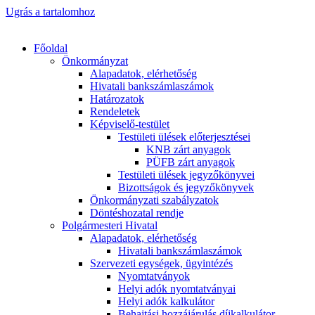
Ugrás a tartalomhoz
Főoldal
Önkormányzat
Alapadatok, elérhetőség
Hivatali bankszámlaszámok
Határozatok
Rendeletek
Képviselő-testület
Testületi ülések előterjesztései
KNB zárt anyagok
PÜFB zárt anyagok
Testületi ülések jegyzőkönyvei
Bizottságok és jegyzőkönyvek
Önkormányzati szabályzatok
Döntéshozatal rendje
Polgármesteri Hivatal
Alapadatok, elérhetőség
Hivatali bankszámlaszámok
Szervezeti egységek, ügyintézés
Nyomtatványok
Helyi adók nyomtatványai
Helyi adók kalkulátor
Behajtási hozzájárulás díjkalkulátor