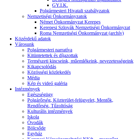
GY.I.K.
Polgármesteri Hivatali szabályzatok
Nemzetiségi Önkormányzatok
Német Önkormányzat Kerepes
Kerepesi Szlovák Nemzetiségi Önkormányzat
Roma Nemzetiségi Önkormányzat (archív)
Közérdekű adatok
Városunk
Polgármesteri narratíva
Kitüntetettek és díjazottak
Természeti kincseink, műemlékeink, nevezetességeink
Kikapcsolódás
Közösségi közlekedés
Média
Kép és videó galéria
Intézmények
Egészségügy
Polgárőrség, Közterület-felügyelet, Mentők,
Rendőrség, Tűzoltóság
Kulturális intézmények
Iskola
Óvodák
Bölcsőde
Egyház