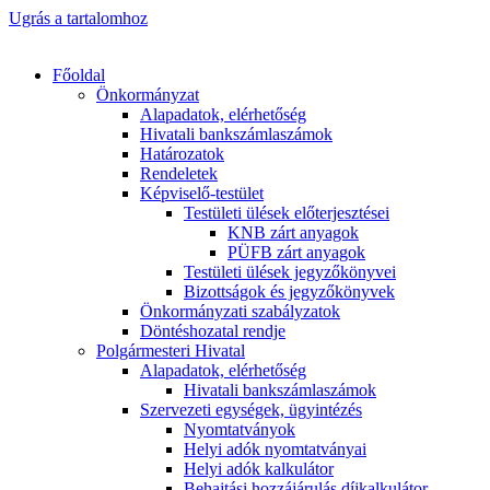
Ugrás a tartalomhoz
Főoldal
Önkormányzat
Alapadatok, elérhetőség
Hivatali bankszámlaszámok
Határozatok
Rendeletek
Képviselő-testület
Testületi ülések előterjesztései
KNB zárt anyagok
PÜFB zárt anyagok
Testületi ülések jegyzőkönyvei
Bizottságok és jegyzőkönyvek
Önkormányzati szabályzatok
Döntéshozatal rendje
Polgármesteri Hivatal
Alapadatok, elérhetőség
Hivatali bankszámlaszámok
Szervezeti egységek, ügyintézés
Nyomtatványok
Helyi adók nyomtatványai
Helyi adók kalkulátor
Behajtási hozzájárulás díjkalkulátor