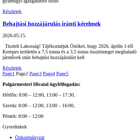
gyámügyi igazgatásról szóló
Részletek
Behajtási hozzájárulás iránti kérelmek
2026.05.15.
Tisztelt Lakosság! Tájékoztatjuk Önöket, hogy 2026. április 1-től
Kerepes területén a 7,5 tonna és a 3,5 tonna össztömeget meghaladó
járművek után behajtási hozzájárulást kell
Részletek
Page
1
Page
2
Page
3
Page
4
Page
5
Polgármesteri Hivatal ügyfélfogadás:
Hétfőn: 8:00 – 12:00, 13:00 – 17:30,
Szerda: 8:00 – 12:00, 13:00 – 16:00,
Péntek: 8:00 – 12:00
Gyorslinkek
Önkormányzat