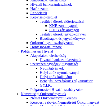
Alapadatok, elérhetőség
Hivatali bankszámlaszámok
Határozatok
Rendeletek
Képviselő-testület
Testületi ülések előterjesztései
KNB zárt anyagok
PÜFB zárt anyagok
Testületi ülések jegyzőkönyvei
Bizottságok és jegyzőkönyvek
Önkormányzati szabályzatok
Döntéshozatal rendje
Polgármesteri Hivatal
Alapadatok, elérhetőség
Hivatali bankszámlaszámok
Szervezeti egységek, ügyintézés
Nyomtatványok
Helyi adók nyomtatványai
Helyi adók kalkulátor
Behajtási hozzájárulás díjkalkulátor
GY.I.K.
Polgármesteri Hivatali szabályzatok
Nemzetiségi Önkormányzatok
Német Önkormányzat Kerepes
Kerepesi Szlovák Nemzetiségi Önkormányzat