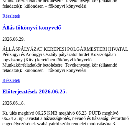
Munkakör/feladatkör betöltésére. Tevékenységi kör (ellátandó
feladatok): különösen – főkönyvi könyvelési
Részletek
Állás főkönyvi könyvelő
2026.06.29.
ÁLLÁSPÁLYÁZAT KEREPESI POLGÁRMESTERI HIVATAL
Pénzügyi és Adóügyi Osztály pályázatot hirdet Közszolgálati
jogviszony (Kttv.) keretében főkönyvi könyvelő
Munkakör/feladatkör betöltésére. Tevékenységi kör (ellátandó
feladatok): különösen – főkönyvi könyvelési
Részletek
Előterjesztések 2026.06.25.
2026.06.18.
Kt. ülés meghívó 06.25 KNB meghívó 06.23 PÜFB meghívó
06.24 2. np Javaslat a házasságkötés, névadó és házassági évforduló
engedélyezésének szabályairól szóló rendelet módosítására 3.