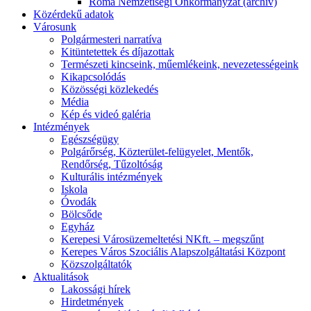
Roma Nemzetiségi Önkormányzat (archív)
Közérdekű adatok
Városunk
Polgármesteri narratíva
Kitüntetettek és díjazottak
Természeti kincseink, műemlékeink, nevezetességeink
Kikapcsolódás
Közösségi közlekedés
Média
Kép és videó galéria
Intézmények
Egészségügy
Polgárőrség, Közterület-felügyelet, Mentők,
Rendőrség, Tűzoltóság
Kulturális intézmények
Iskola
Óvodák
Bölcsőde
Egyház
Kerepesi Városüzemeltetési NKft. – megszűnt
Kerepes Város Szociális Alapszolgáltatási Központ
Közszolgáltatók
Aktualitások
Lakossági hírek
Hirdetmények