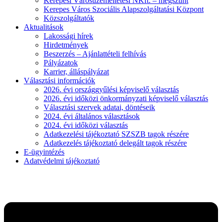
Kerepesi Városüzemeltetési NKft. – megszűnt
Kerepes Város Szociális Alapszolgáltatási Központ
Közszolgáltatók
Aktualitások
Lakossági hírek
Hirdetmények
Beszerzés – Ajánlattételi felhívás
Pályázatok
Karrier, álláspályázat
Választási információk
2026. évi országgyűlési képviselő választás
2026. évi időközi önkormányzati képviselő választás
Választási szervek adatai, döntéseik
2024. évi általános választások
2024. évi időközi választás
Adatkezelési tájékoztató SZSZB tagok részére
Adatkezelés tájékoztató delegált tagok részére
E-ügyintézés
Adatvédelmi tájékoztató