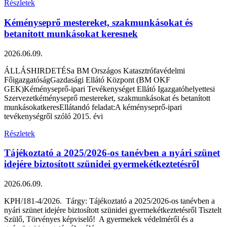
Részletek
Kéményseprő mestereket, szakmunkásokat és
betanított munkásokat keresnek
2026.06.09.
ÁLLÁSHIRDETÉSa BM Országos Katasztrófavédelmi
FőigazgatóságGazdasági Ellátó Központ (BM OKF
GEK)Kéményseprő-ipari Tevékenységet Ellátó Igazgatóhelyettesi
Szervezetkéményseprő mestereket, szakmunkásokat és betanított
munkásokatkeresEllátandó feladat:A kéményseprő-ipari
tevékenységről szóló 2015. évi
Részletek
Tájékoztató a 2025/2026-os tanévben a nyári szünet
idejére biztosított szünidei gyermekétkeztetésről
2026.06.09.
KPH/181-4/2026. Tárgy: Tájékoztató a 2025/2026-os tanévben a
nyári szünet idejére biztosított szünidei gyermekétkeztetésről Tisztelt
Szülő, Törvényes képviselő! A gyermekek védelméről és a