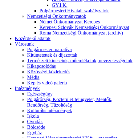
GY.I.K.
Polgármesteri Hivatali szabályzatok
Nemzetiségi Önkormányzatok
Német Önkormányzat Kerepes
Kerepesi Szlovák Nemzetiségi Önkormányzat
Roma Nemzetiségi Önkormányzat (archív)
Közérdekű adatok
Városunk
Polgármesteri narratíva
Kitüntetettek és díjazottak
Természeti kincseink, műemlékeink, nevezetességeink
Kikapcsolódás
Közösségi közlekedés
Média
Kép és videó galéria
Intézmények
Egészségügy
Polgárőrség, Közterület-felügyelet, Mentők,
Rendőrség, Tűzoltóság
Kulturális intézmények
Iskola
Óvodák
Bölcsőde
Egyház