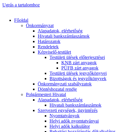
Ugrás a tartalomhoz
Főoldal
Önkormányzat
Alapadatok, elérhetőség
Hivatali bankszámlaszámok
Határozatok
Rendeletek
Képviselő-testület
Testületi ülések előterjesztései
KNB zárt anyagok
PÜFB zárt anyagok
Testületi ülések jegyzőkönyvei
Bizottságok és jegyzőkönyvek
Önkormányzati szabályzatok
Döntéshozatal rendje
Polgármesteri Hivatal
Alapadatok, elérhetőség
Hivatali bankszámlaszámok
Szervezeti egységek, ügyintézés
Nyomtatványok
Helyi adók nyomtatványai
Helyi adók kalkulátor
Behajtási hozzájárulás díjkalkulátor