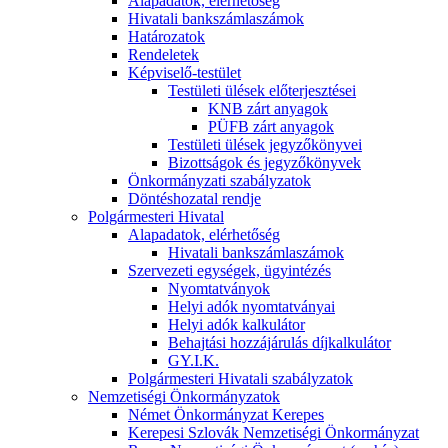
Alapadatok, elérhetőség
Hivatali bankszámlaszámok
Határozatok
Rendeletek
Képviselő-testület
Testületi ülések előterjesztései
KNB zárt anyagok
PÜFB zárt anyagok
Testületi ülések jegyzőkönyvei
Bizottságok és jegyzőkönyvek
Önkormányzati szabályzatok
Döntéshozatal rendje
Polgármesteri Hivatal
Alapadatok, elérhetőség
Hivatali bankszámlaszámok
Szervezeti egységek, ügyintézés
Nyomtatványok
Helyi adók nyomtatványai
Helyi adók kalkulátor
Behajtási hozzájárulás díjkalkulátor
GY.I.K.
Polgármesteri Hivatali szabályzatok
Nemzetiségi Önkormányzatok
Német Önkormányzat Kerepes
Kerepesi Szlovák Nemzetiségi Önkormányzat