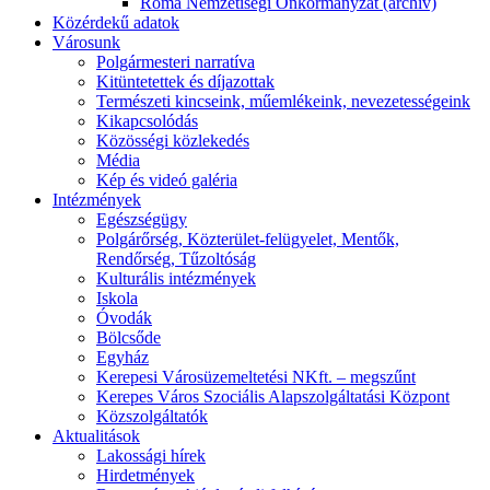
Roma Nemzetiségi Önkormányzat (archív)
Közérdekű adatok
Városunk
Polgármesteri narratíva
Kitüntetettek és díjazottak
Természeti kincseink, műemlékeink, nevezetességeink
Kikapcsolódás
Közösségi közlekedés
Média
Kép és videó galéria
Intézmények
Egészségügy
Polgárőrség, Közterület-felügyelet, Mentők,
Rendőrség, Tűzoltóság
Kulturális intézmények
Iskola
Óvodák
Bölcsőde
Egyház
Kerepesi Városüzemeltetési NKft. – megszűnt
Kerepes Város Szociális Alapszolgáltatási Központ
Közszolgáltatók
Aktualitások
Lakossági hírek
Hirdetmények