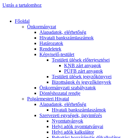
Ugrás a tartalomhoz
Főoldal
Önkormányzat
Alapadatok, elérhetőség
Hivatali bankszámlaszámok
Határozatok
Rendeletek
Képviselő-testület
Testületi ülések előterjesztései
KNB zárt anyagok
PÜFB zárt anyagok
Testületi ülések jegyzőkönyvei
Bizottságok és jegyzőkönyvek
Önkormányzati szabályzatok
Döntéshozatal rendje
Polgármesteri Hivatal
Alapadatok, elérhetőség
Hivatali bankszámlaszámok
Szervezeti egységek, ügyintézés
Nyomtatványok
Helyi adók nyomtatványai
Helyi adók kalkulátor
Behajtási hozzájárulás díjkalkulátor