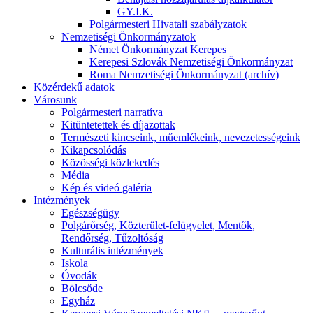
GY.I.K.
Polgármesteri Hivatali szabályzatok
Nemzetiségi Önkormányzatok
Német Önkormányzat Kerepes
Kerepesi Szlovák Nemzetiségi Önkormányzat
Roma Nemzetiségi Önkormányzat (archív)
Közérdekű adatok
Városunk
Polgármesteri narratíva
Kitüntetettek és díjazottak
Természeti kincseink, műemlékeink, nevezetességeink
Kikapcsolódás
Közösségi közlekedés
Média
Kép és videó galéria
Intézmények
Egészségügy
Polgárőrség, Közterület-felügyelet, Mentők,
Rendőrség, Tűzoltóság
Kulturális intézmények
Iskola
Óvodák
Bölcsőde
Egyház