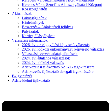
Kerepesi Városüzemeltetési NKft. – megszűnt
Kerepes Város Szociális Alapszolgáltatási Központ
Közszolgáltatók
Aktualitások
Lakossági hírek
Hirdetmények
Beszerzés – Ajánlattételi felhívás
Pályázatok
Karrier, álláspályázat
Választási információk
2026. évi országgyűlési képviselő választás
2026. évi időközi önkormányzati képviselő választás
Választási szervek adatai, döntéseik
2024. évi általános választások
2024. évi időközi választás
Adatkezelési tájékoztató SZSZB tagok részére
Adatkezelés tájékoztató delegált tagok részére
E-ügyintézés
Adatvédelmi tájékoztató