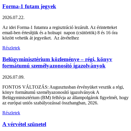
Forma-1 futam jegyek
2026.07.22.
Az idei Forma-1 futamra a regisztráció lezárult. Az érintetteket
email-ben értesítjük és a holnapi napon (csütörtök) 8 és 16 óra
között vehetik át jegyeiket. Az átvételhez
Részletek
Belügyminisztérium közleménye – régi, könyv
formátumú személyazonosító igazolványok
2026.07.09.
FONTOS VÁLTOZÁS: Augusztusban érvényüket vesztik a régi,
könyv formátumú személyazonosító igazolványok A
Belügyminisztérium (BM) felhívja az állampolgárok figyelmét, hogy
az európai uniós szabályozással összhangban, 2026.
Részletek
A vérvétel szünetel