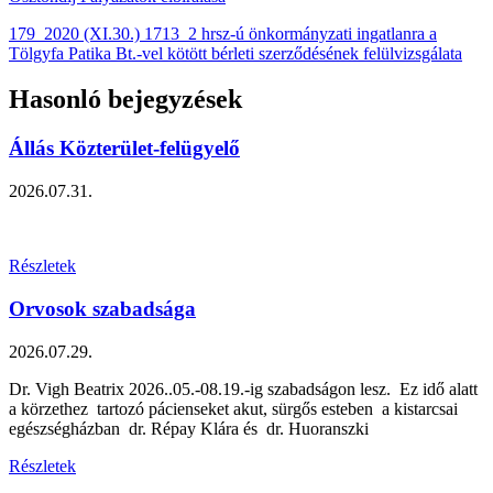
179_2020 (XI.30.) 1713_2 hrsz-ú önkormányzati ingatlanra a
Tölgyfa Patika Bt.-vel kötött bérleti szerződésének felülvizsgálata
Hasonló bejegyzések
Állás Közterület-felügyelő
2026.07.31.
Részletek
Orvosok szabadsága
2026.07.29.
Dr. Vigh Beatrix 2026..05.-08.19.-ig szabadságon lesz. Ez idő alatt
a körzethez tartozó pácienseket akut, sürgős esteben a kistarcsai
egészségházban dr. Répay Klára és dr. Huoranszki
Részletek