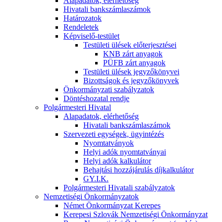
Alapadatok, elérhetőség
Hivatali bankszámlaszámok
Határozatok
Rendeletek
Képviselő-testület
Testületi ülések előterjesztései
KNB zárt anyagok
PÜFB zárt anyagok
Testületi ülések jegyzőkönyvei
Bizottságok és jegyzőkönyvek
Önkormányzati szabályzatok
Döntéshozatal rendje
Polgármesteri Hivatal
Alapadatok, elérhetőség
Hivatali bankszámlaszámok
Szervezeti egységek, ügyintézés
Nyomtatványok
Helyi adók nyomtatványai
Helyi adók kalkulátor
Behajtási hozzájárulás díjkalkulátor
GY.I.K.
Polgármesteri Hivatali szabályzatok
Nemzetiségi Önkormányzatok
Német Önkormányzat Kerepes
Kerepesi Szlovák Nemzetiségi Önkormányzat