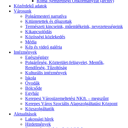
Roma Nemzetiségi Önkormányzat (archív)
Közérdekű adatok
Városunk
Polgármesteri narratíva
Kitüntetettek és díjazottak
Természeti kincseink, műemlékeink, nevezetességeink
Kikapcsolódás
Közösségi közlekedés
Média
Kép és videó galéria
Intézmények
Egészségügy
Polgárőrség, Közterület-felügyelet, Mentők,
Rendőrség, Tűzoltóság
Kulturális intézmények
Iskola
Óvodák
Bölcsőde
Egyház
Kerepesi Városüzemeltetési NKft. – megszűnt
Kerepes Város Szociális Alapszolgáltatási Központ
Közszolgáltatók
Aktualitások
Lakossági hírek
Hirdetmények