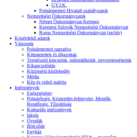
GY.I.K.
Polgármesteri Hivatali szabályzatok
Nemzetiségi Önkormányzatok
Német Önkormányzat Kerepes
Kerepesi Szlovák Nemzetiségi Önkormányzat
Roma Nemzetiségi Önkormányzat (archív)
Közérdekű adatok
Városunk
Polgármesteri narratíva
Kitüntetettek és díjazottak
Természeti kincseink, műemlékeink, nevezetességeink
Kikapcsolódás
Közösségi közlekedés
Média
Kép és videó galéria
Intézmények
Egészségügy
Polgárőrség, Közterület-felügyelet, Mentők,
Rendőrség, Tűzoltóság
Kulturális intézmények
Iskola
Óvodák
Bölcsőde
Egyház