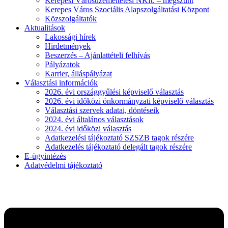
Kerepesi Városüzemeltetési NKft. – megszűnt
Kerepes Város Szociális Alapszolgáltatási Központ
Közszolgáltatók
Aktualitások
Lakossági hírek
Hirdetmények
Beszerzés – Ajánlattételi felhívás
Pályázatok
Karrier, álláspályázat
Választási információk
2026. évi országgyűlési képviselő választás
2026. évi időközi önkormányzati képviselő választás
Választási szervek adatai, döntéseik
2024. évi általános választások
2024. évi időközi választás
Adatkezelési tájékoztató SZSZB tagok részére
Adatkezelés tájékoztató delegált tagok részére
E-ügyintézés
Adatvédelmi tájékoztató