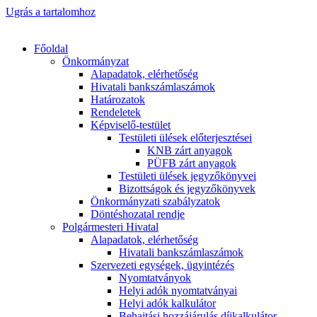
Ugrás a tartalomhoz
Főoldal
Önkormányzat
Alapadatok, elérhetőség
Hivatali bankszámlaszámok
Határozatok
Rendeletek
Képviselő-testület
Testületi ülések előterjesztései
KNB zárt anyagok
PÜFB zárt anyagok
Testületi ülések jegyzőkönyvei
Bizottságok és jegyzőkönyvek
Önkormányzati szabályzatok
Döntéshozatal rendje
Polgármesteri Hivatal
Alapadatok, elérhetőség
Hivatali bankszámlaszámok
Szervezeti egységek, ügyintézés
Nyomtatványok
Helyi adók nyomtatványai
Helyi adók kalkulátor
Behajtási hozzájárulás díjkalkulátor