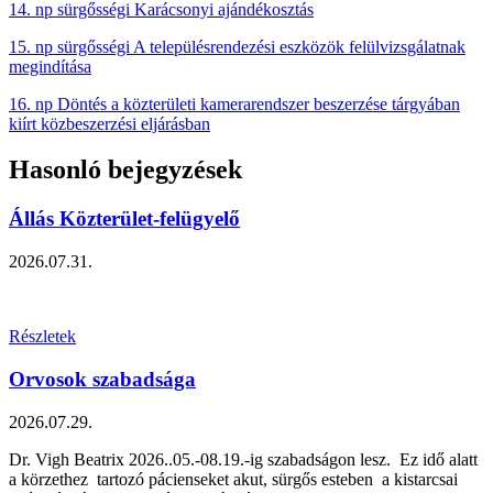
14. np sürgősségi Karácsonyi ajándékosztás
15. np sürgősségi A településrendezési eszközök felülvizsgálatnak
megindítása
16. np Döntés a közterületi kamerarendszer beszerzése tárgyában
kiírt közbeszerzési eljárásban
Hasonló bejegyzések
Állás Közterület-felügyelő
2026.07.31.
Részletek
Orvosok szabadsága
2026.07.29.
Dr. Vigh Beatrix 2026..05.-08.19.-ig szabadságon lesz. Ez idő alatt
a körzethez tartozó pácienseket akut, sürgős esteben a kistarcsai