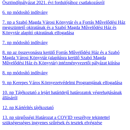
Ösztöndíjpályázat 2021. évi fordulójához csatlakozásról
6. np módosító indítvány
7. np a Szabó Magda Városi Könyvtár és a Forrás Művelődési Ház
megszüntető okiratának és a Szabó Magda Művelődési Ház és
Könyvtár alapító okiratának elfogadása
7. np módosító indítvány
8. np az összevonásra kerülő Forrás Művelődési Ház és a Szabó
Magda Városi Könyvtár (alapításra kerülő Szabó Magda
Művelődési Ház és Könyvtár) intézményvezetői pályázat kiírása
8. np módosító indítvány
9. np Kerepes Város Környezetvédelmi Programjának elfogadása
10. np Tájékoztató a lejárt határidejű határozatok végrehajtásának
állásáról
12. np Kártérítés tájékoztató
13. np sürgősségi Határozat a COVID veszélyre tekintettel
szükségességes ingyenes szűrések és tesztek elvégzése