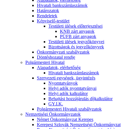
Alapadatok, elérhetőség
Hivatali bankszámlaszámok
Határozatok
Rendeletek
Képviselő-testület
Testületi ülések előterjesztései
KNB zárt anyagok
PÜFB zárt anyagok
Testületi ülések jegyzőkönyvei
Bizottságok és jegyzőkönyvek
Önkormányzati szabályzatok
Döntéshozatal rendje
Polgármesteri Hivatal
Alapadatok, elérhetőség
Hivatali bankszámlaszámok
Szervezeti egységek, ügyintézés
Nyomtatványok
Helyi adók nyomtatványai
Helyi adók kalkulátor
Behajtási hozzájárulás díjkalkulátor
GY.I.K.
Polgármesteri Hivatali szabályzatok
Nemzetiségi Önkormányzatok
Német Önkormányzat Kerepes
Kerepesi Szlovák Nemzetiségi Önkormányzat