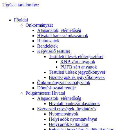
Ugrás a tartalomhoz
Főoldal
Önkormányzat
Alapadatok, elérhetőség
Hivatali bankszámlaszámok
Határozatok
Rendeletek
Képviselő-testület
Testületi ülések előterjesztései
KNB zárt anyagok
PÜFB zárt anyagok
Testületi ülések jegyzőkönyvei
Bizottságok és jegyzőkönyvek
Önkormányzati szabályzatok
Döntéshozatal rendje
Polgármesteri Hivatal
Alapadatok, elérhetőség
Hivatali bankszámlaszámok
Szervezeti egységek, ügyintézés
Nyomtatványok
Helyi adók nyomtatványai
Helyi adók kalkulátor
Behajtási hozzájárulás díjkalkulátor