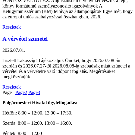
FONTOS VÁLTOZÁS: Augusztusban érvényüket vesztik a régi,
könyv formátumú személyazonosító igazolványok A
Belügyminisztérium (BM) felhívja az állampolgárok figyelmét, hogy
az európai uniós szabályozással összhangban, 2026.
Részletek
A vérvétel szünetel
2026.07.01.
Tisztelt Lakosság! Tájékoztatjuk Önöket, hogy 2026.07.08-án
szerdán és 2026.07.27-től 2026.08.08-ig szabadság miatt szünetel a
vérvétel és a vérvételre való időpont foglalás. Megértésüket
megköszönjük!
Részletek
Page
1
Page
2
Page
3
Polgármesteri Hivatal ügyfélfogadás:
Hétfőn: 8:00 – 12:00, 13:00 – 17:30,
Szerda: 8:00 – 12:00, 13:00 – 16:00,
Péntek: 8:00 – 12:00