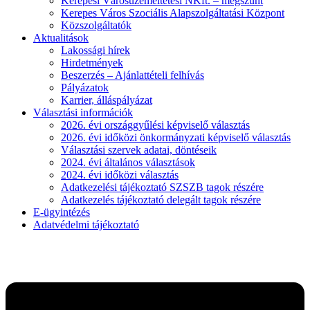
Kerepesi Városüzemeltetési NKft. – megszűnt
Kerepes Város Szociális Alapszolgáltatási Központ
Közszolgáltatók
Aktualitások
Lakossági hírek
Hirdetmények
Beszerzés – Ajánlattételi felhívás
Pályázatok
Karrier, álláspályázat
Választási információk
2026. évi országgyűlési képviselő választás
2026. évi időközi önkormányzati képviselő választás
Választási szervek adatai, döntéseik
2024. évi általános választások
2024. évi időközi választás
Adatkezelési tájékoztató SZSZB tagok részére
Adatkezelés tájékoztató delegált tagok részére
E-ügyintézés
Adatvédelmi tájékoztató