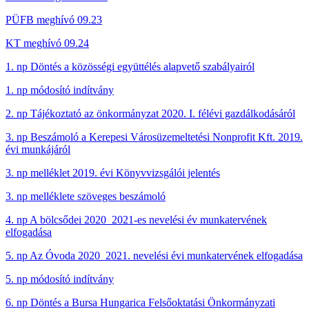
PÜFB meghívó 09.23
KT meghívó 09.24
1. np Döntés a közösségi együttélés alapvető szabályairól
1. np módosító indítvány
2. np Tájékoztató az önkormányzat 2020. I. félévi gazdálkodásáról
3. np Beszámoló a Kerepesi Városüzemeltetési Nonprofit Kft. 2019.
évi munkájáról
3. np melléklet 2019. évi Könyvvizsgálói jelentés
3. np melléklete szöveges beszámoló
4. np A bölcsődei 2020_2021-es nevelési év munkatervének
elfogadása
5. np Az Óvoda 2020_2021. nevelési évi munkatervének elfogadása
5. np módosító indítvány
6. np Döntés a Bursa Hungarica Felsőoktatási Önkormányzati