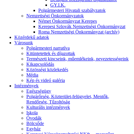
GY.I.K.
Polgármesteri Hivatali szabályzatok
Nemzetiségi Önkormányzatok
Német Önkormányzat Kerepes
Kerepesi Szlovák Nemzetiségi Önkormányzat
Roma Nemzetiségi Önkormányzat (archív)
Közérdekű adatok
Városunk
Polgármesteri narratíva
Kitüntetettek és díjazottak
Természeti kincseink, műemlékeink, nevezetességeink
Kikapcsolódás
Közösségi közlekedés
Média
Kép és videó galéria
Intézmények
Egészségügy
Polgárőrség, Közterület-felügyelet, Mentők,
Rendőrség, Tűzoltóság
Kulturális intézmények
Iskola
Óvodák
Bölcsőde
Egyház