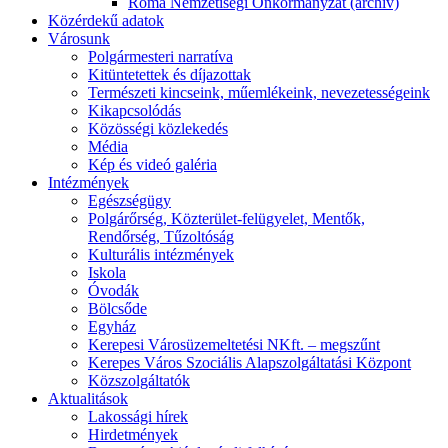
Roma Nemzetiségi Önkormányzat (archív)
Közérdekű adatok
Városunk
Polgármesteri narratíva
Kitüntetettek és díjazottak
Természeti kincseink, műemlékeink, nevezetességeink
Kikapcsolódás
Közösségi közlekedés
Média
Kép és videó galéria
Intézmények
Egészségügy
Polgárőrség, Közterület-felügyelet, Mentők,
Rendőrség, Tűzoltóság
Kulturális intézmények
Iskola
Óvodák
Bölcsőde
Egyház
Kerepesi Városüzemeltetési NKft. – megszűnt
Kerepes Város Szociális Alapszolgáltatási Központ
Közszolgáltatók
Aktualitások
Lakossági hírek
Hirdetmények