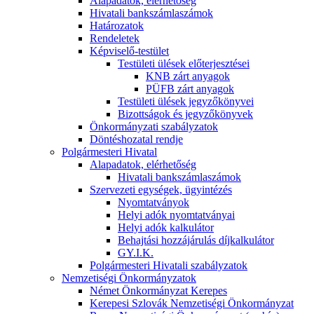
Alapadatok, elérhetőség
Hivatali bankszámlaszámok
Határozatok
Rendeletek
Képviselő-testület
Testületi ülések előterjesztései
KNB zárt anyagok
PÜFB zárt anyagok
Testületi ülések jegyzőkönyvei
Bizottságok és jegyzőkönyvek
Önkormányzati szabályzatok
Döntéshozatal rendje
Polgármesteri Hivatal
Alapadatok, elérhetőség
Hivatali bankszámlaszámok
Szervezeti egységek, ügyintézés
Nyomtatványok
Helyi adók nyomtatványai
Helyi adók kalkulátor
Behajtási hozzájárulás díjkalkulátor
GY.I.K.
Polgármesteri Hivatali szabályzatok
Nemzetiségi Önkormányzatok
Német Önkormányzat Kerepes
Kerepesi Szlovák Nemzetiségi Önkormányzat