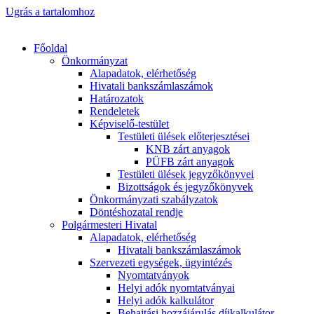
Ugrás a tartalomhoz
Főoldal
Önkormányzat
Alapadatok, elérhetőség
Hivatali bankszámlaszámok
Határozatok
Rendeletek
Képviselő-testület
Testületi ülések előterjesztései
KNB zárt anyagok
PÜFB zárt anyagok
Testületi ülések jegyzőkönyvei
Bizottságok és jegyzőkönyvek
Önkormányzati szabályzatok
Döntéshozatal rendje
Polgármesteri Hivatal
Alapadatok, elérhetőség
Hivatali bankszámlaszámok
Szervezeti egységek, ügyintézés
Nyomtatványok
Helyi adók nyomtatványai
Helyi adók kalkulátor
Behajtási hozzájárulás díjkalkulátor