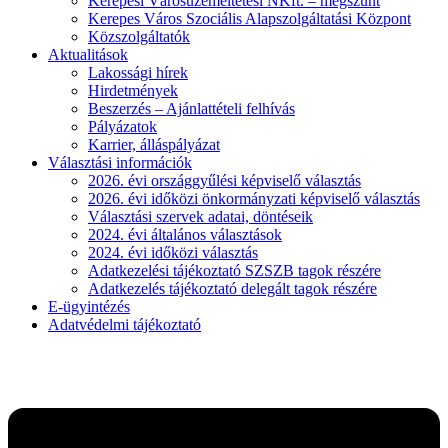
Kerepesi Városüzemeltetési NKft. – megszűnt
Kerepes Város Szociális Alapszolgáltatási Központ
Közszolgáltatók
Aktualitások
Lakossági hírek
Hirdetmények
Beszerzés – Ajánlattételi felhívás
Pályázatok
Karrier, álláspályázat
Választási információk
2026. évi országgyűlési képviselő választás
2026. évi időközi önkormányzati képviselő választás
Választási szervek adatai, döntéseik
2024. évi általános választások
2024. évi időközi választás
Adatkezelési tájékoztató SZSZB tagok részére
Adatkezelés tájékoztató delegált tagok részére
E-ügyintézés
Adatvédelmi tájékoztató