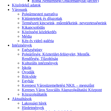
Roma Nemzetiségi Önkormányzat (archív)
Közérdekű adatok
Városunk
Polgármesteri narratíva
Kitüntetettek és díjazottak
Természeti kincseink, műemlékeink, nevezetességeink
Kikapcsolódás
Közösségi közlekedés
Média
Kép és videó galéria
Intézmények
Egészségügy
Polgárőrség, Közterület-felügyelet, Mentők,
Rendőrség, Tűzoltóság
Kulturális intézmények
Iskola
Óvodák
Bölcsőde
Egyház
Kerepesi Városüzemeltetési NKft. – megszűnt
Kerepes Város Szociális Alapszolgáltatási Központ
Közszolgáltatók
Aktualitások
Lakossági hírek
Hirdetmények