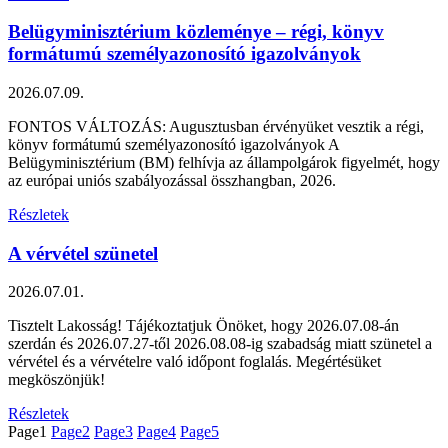
Belügyminisztérium közleménye – régi, könyv
formátumú személyazonosító igazolványok
2026.07.09.
FONTOS VÁLTOZÁS: Augusztusban érvényüket vesztik a régi,
könyv formátumú személyazonosító igazolványok A
Belügyminisztérium (BM) felhívja az állampolgárok figyelmét, hogy
az európai uniós szabályozással összhangban, 2026.
Részletek
A vérvétel szünetel
2026.07.01.
Tisztelt Lakosság! Tájékoztatjuk Önöket, hogy 2026.07.08-án
szerdán és 2026.07.27-től 2026.08.08-ig szabadság miatt szünetel a
vérvétel és a vérvételre való időpont foglalás. Megértésüket
megköszönjük!
Részletek
Page
1
Page
2
Page
3
Page
4
Page
5