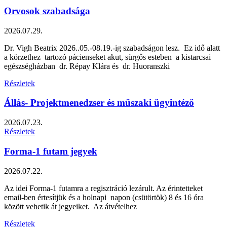
Orvosok szabadsága
2026.07.29.
Dr. Vigh Beatrix 2026..05.-08.19.-ig szabadságon lesz. Ez idő alatt
a körzethez tartozó pácienseket akut, sürgős esteben a kistarcsai
egészségházban dr. Répay Klára és dr. Huoranszki
Részletek
Állás- Projektmenedzser és műszaki ügyintéző
2026.07.23.
Részletek
Forma-1 futam jegyek
2026.07.22.
Az idei Forma-1 futamra a regisztráció lezárult. Az érintetteket
email-ben értesítjük és a holnapi napon (csütörtök) 8 és 16 óra
között vehetik át jegyeiket. Az átvételhez
Részletek