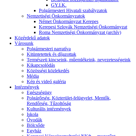
GY.I.K.
Polgármesteri Hivatali szabályzatok
Nemzetiségi Önkormányzatok
Német Önkormányzat Kerepes
Kerepesi Szlovák Nemzetiségi Önkormányzat
Roma Nemzetiségi Önkormányzat (archív)
Közérdekű adatok
Városunk
Polgármesteri narratíva
Kitüntetettek és díjazottak
Természeti kincseink, műemlékeink, nevezetességeink
Kikapcsolódás
Közösségi közlekedés
Média
Kép és videó galéria
Intézmények
Egészségügy
Polgárőrség, Közterület-felügyelet, Mentők,
Rendőrség, Tűzoltóság
Kulturális intézmények
Iskola
Óvodák
Bölcsőde
Egyház