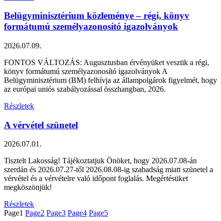
Belügyminisztérium közleménye – régi, könyv
formátumú személyazonosító igazolványok
2026.07.09.
FONTOS VÁLTOZÁS: Augusztusban érvényüket vesztik a régi,
könyv formátumú személyazonosító igazolványok A
Belügyminisztérium (BM) felhívja az állampolgárok figyelmét, hogy
az európai uniós szabályozással összhangban, 2026.
Részletek
A vérvétel szünetel
2026.07.01.
Tisztelt Lakosság! Tájékoztatjuk Önöket, hogy 2026.07.08-án
szerdán és 2026.07.27-től 2026.08.08-ig szabadság miatt szünetel a
vérvétel és a vérvételre való időpont foglalás. Megértésüket
megköszönjük!
Részletek
Page
1
Page
2
Page
3
Page
4
Page
5