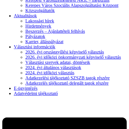
Kerepesi Városüzemeltetési NKft. – megszűnt
Kerepes Város Szociális Alapszolgáltatási Központ
Közszolgáltatók
Aktualitások
Lakossági hírek
Hirdetmények
Beszerzés – Ajánlattételi felhívás
Pályázatok
Karrier, álláspályázat
Választási információk
2026. évi országgyűlési képviselő választás
2026. évi időközi önkormányzati képviselő választás
Választási szervek adatai, döntéseik
2024. évi általános választások
2024. évi időközi választás
Adatkezelési tájékoztató SZSZB tagok részére
Adatkezelés tájékoztató delegált tagok részére
E-ügyintézés
Adatvédelmi tájékoztató