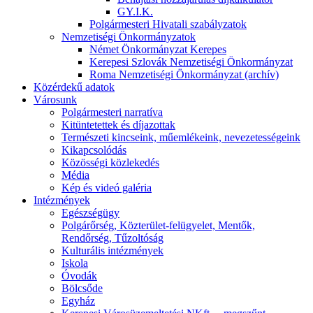
GY.I.K.
Polgármesteri Hivatali szabályzatok
Nemzetiségi Önkormányzatok
Német Önkormányzat Kerepes
Kerepesi Szlovák Nemzetiségi Önkormányzat
Roma Nemzetiségi Önkormányzat (archív)
Közérdekű adatok
Városunk
Polgármesteri narratíva
Kitüntetettek és díjazottak
Természeti kincseink, műemlékeink, nevezetességeink
Kikapcsolódás
Közösségi közlekedés
Média
Kép és videó galéria
Intézmények
Egészségügy
Polgárőrség, Közterület-felügyelet, Mentők,
Rendőrség, Tűzoltóság
Kulturális intézmények
Iskola
Óvodák
Bölcsőde
Egyház