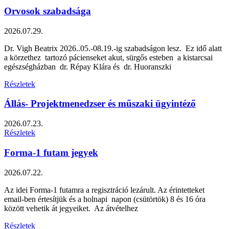
Orvosok szabadsága
2026.07.29.
Dr. Vigh Beatrix 2026..05.-08.19.-ig szabadságon lesz. Ez idő alatt
a körzethez tartozó pácienseket akut, sürgős esteben a kistarcsai
egészségházban dr. Répay Klára és dr. Huoranszki
Részletek
Állás- Projektmenedzser és műszaki ügyintéző
2026.07.23.
Részletek
Forma-1 futam jegyek
2026.07.22.
Az idei Forma-1 futamra a regisztráció lezárult. Az érintetteket
email-ben értesítjük és a holnapi napon (csütörtök) 8 és 16 óra
között vehetik át jegyeiket. Az átvételhez
Részletek