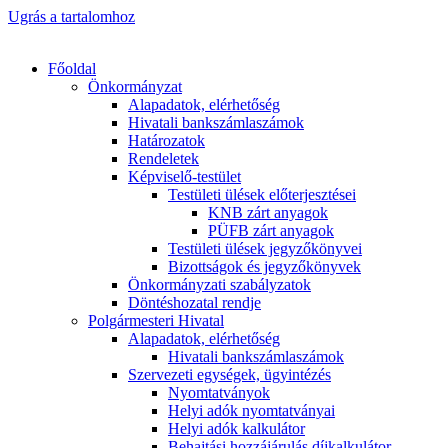
Ugrás a tartalomhoz
Főoldal
Önkormányzat
Alapadatok, elérhetőség
Hivatali bankszámlaszámok
Határozatok
Rendeletek
Képviselő-testület
Testületi ülések előterjesztései
KNB zárt anyagok
PÜFB zárt anyagok
Testületi ülések jegyzőkönyvei
Bizottságok és jegyzőkönyvek
Önkormányzati szabályzatok
Döntéshozatal rendje
Polgármesteri Hivatal
Alapadatok, elérhetőség
Hivatali bankszámlaszámok
Szervezeti egységek, ügyintézés
Nyomtatványok
Helyi adók nyomtatványai
Helyi adók kalkulátor
Behajtási hozzájárulás díjkalkulátor