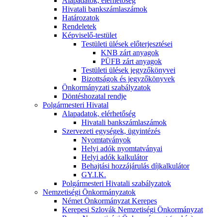
Alapadatok, elérhetőség
Hivatali bankszámlaszámok
Határozatok
Rendeletek
Képviselő-testület
Testületi ülések előterjesztései
KNB zárt anyagok
PÜFB zárt anyagok
Testületi ülések jegyzőkönyvei
Bizottságok és jegyzőkönyvek
Önkormányzati szabályzatok
Döntéshozatal rendje
Polgármesteri Hivatal
Alapadatok, elérhetőség
Hivatali bankszámlaszámok
Szervezeti egységek, ügyintézés
Nyomtatványok
Helyi adók nyomtatványai
Helyi adók kalkulátor
Behajtási hozzájárulás díjkalkulátor
GY.I.K.
Polgármesteri Hivatali szabályzatok
Nemzetiségi Önkormányzatok
Német Önkormányzat Kerepes
Kerepesi Szlovák Nemzetiségi Önkormányzat