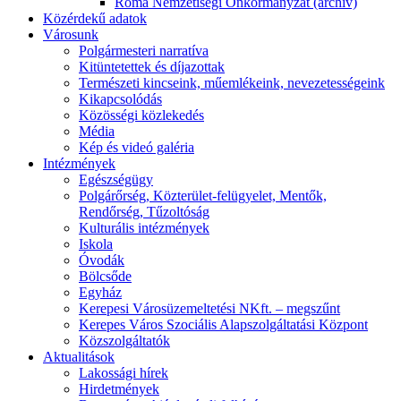
Roma Nemzetiségi Önkormányzat (archív)
Közérdekű adatok
Városunk
Polgármesteri narratíva
Kitüntetettek és díjazottak
Természeti kincseink, műemlékeink, nevezetességeink
Kikapcsolódás
Közösségi közlekedés
Média
Kép és videó galéria
Intézmények
Egészségügy
Polgárőrség, Közterület-felügyelet, Mentők,
Rendőrség, Tűzoltóság
Kulturális intézmények
Iskola
Óvodák
Bölcsőde
Egyház
Kerepesi Városüzemeltetési NKft. – megszűnt
Kerepes Város Szociális Alapszolgáltatási Központ
Közszolgáltatók
Aktualitások
Lakossági hírek
Hirdetmények